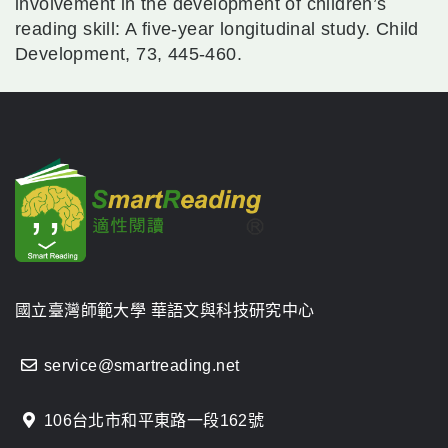
involvement in the development of children’s
reading skill: A five-year longitudinal study. Child
Development, 73, 445-460.
國立臺灣師範大學 華語文與科技研究中心
service@smartreading.net
106台北市和平東路一段162號