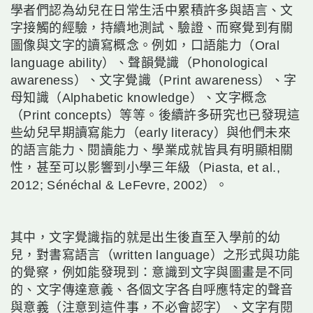
學者們認為幼兒在日常生活中累積許多與語言、文
字接觸的經驗，持續地測試、驗證、而察覺到有關
圖像與文字的讀寫概念。例如，口語能力（Oral
language ability）、聲韻覺識（Phonological
awareness）、文字覺識（Print awareness）、字
母知識（Alphabetic knowledge）、文字概念
（Print concepts）等等。後續許多研究也已發現這
些幼兒早期讀寫能力（early literacy）與他們未來
的語言能力、閱讀能力、學業成就皆具有明顯相關
性，甚至可以影響到小學三年級（Piasta, et al.,
2012; Sénéchal & LeFevre, 2002）。
其中，文字覺識指的就是出生後直至入學前的幼
兒，對書寫語言（written language）之形式與功能
的覺察，例如能發現到：意識到文字與圖畫是不同
的、文字傳達意義、各個文字各自呼應特定的聲音
與意義（注意到這件事，不必會認字）、文字有閱