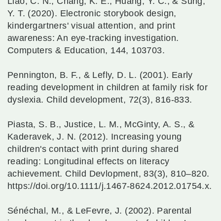
Liao, C. N., Chang, K. E., Huang, Y. C., & Sung,
Y. T. (2020). Electronic storybook design,
kindergartners' visual attention, and print
awareness: An eye-tracking investigation.
Computers & Education, 144, 103703.
Pennington, B. F., & Lefly, D. L. (2001). Early
reading development in children at family risk for
dyslexia. Child development, 72(3), 816-833.
Piasta, S. B., Justice, L. M., McGinty, A. S., &
Kaderavek, J. N. (2012). Increasing young
children's contact with print during shared
reading: Longitudinal effects on literacy
achievement. Child Devlopment, 83(3), 810–820.
https://doi.org/10.1111/j.1467-8624.2012.01754.x.
Sénéchal, M., & LeFevre, J. (2002). Parental