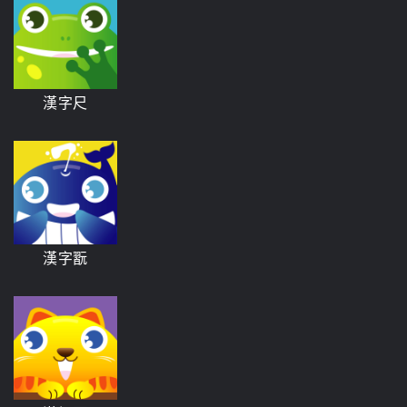
漢字尺
漢字翫